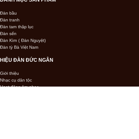
Đàn bầu
Đàn tranh
Đàn tam thập lục
Đàn sến
Đàn Kìm ( Đàn Nguyệt)
Đàn tỳ Bà Việt Nam
HIỆU ĐÀN ĐỨC NGÂN
Giới thiệu
Nhạc cụ dân tộc
Hoạt động âm nhạc
Vận chuyển & Thanh toán
Chính sách bảo hành
Liên hệ
All Right Reserved.
Hieu dan Duc Ngan
copyright 2024
.