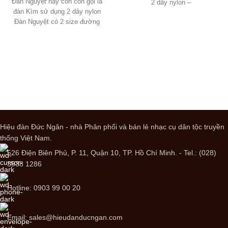
Đàn Nguyệt hay cỏn còn gọi là
2 dây nylon –
đàn Kìm sử dụng 2 dây nylon
Đàn Nguyệt có 2 size đường
Hiệu đàn Đức Ngân - nhà Phân phối và bán lẻ nhạc cụ dân tộc truyền
thống Việt Nam.
526 Điện Biên Phủ, P. 11, Quận 10, TP. Hồ Chí Minh. - Tel.: (028)
3938 1286
Hotline: 0903 99 00 20
Email: sales@hieudanducngan.com