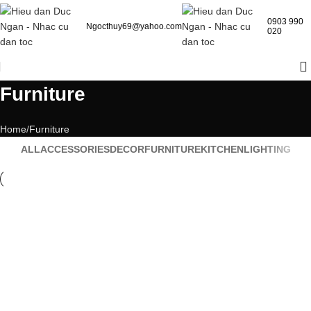
0903 990
Ngocthuy69@yahoo.com
020
Furniture
Home
Furniture
ALL
ACCESSORIES
DECOR
FURNITURE
KITCHEN
LIGHTING
Furniture
Netus eu mollis hac dignis
Furniture